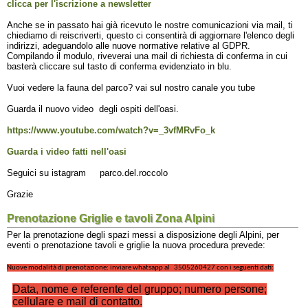
clicca per l'iscrizione a newsletter
Anche se in passato hai già ricevuto le nostre comunicazioni via mail, ti
chiediamo di reiscriverti, questo ci consentirà di aggiornare l'elenco degli
indirizzi, adeguandolo alle nuove normative relative al GDPR.
Compilando il modulo, riveverai una mail di richiesta di conferma in cui
basterà cliccare sul tasto di conferma evidenziato in blu.
Vuoi vedere la fauna del parco? vai sul nostro canale you tube
Guarda il nuovo video degli ospiti dell'oasi.
https://www.youtube.com/watch?v=_3vfMRvFo_k
Guarda i video fatti nell'oasi
Seguici su istagram parco.del.roccolo
Grazie
Prenotazione Griglie e tavoli Zona Alpini
Per la prenotazione degli spazi messi a disposizione degli Alpini, per
eventi o prenotazione tavoli e griglie la nuova procedura prevede:
Nuove modalità di prenotazione: inviare whatsapp al 3505260427 con i seguenti dati:
Data, nome e referente del gruppo; numero persone;
cellulare e mail di contatto.