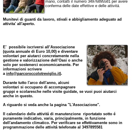
mano, contatti il numero 34976895581 per avere
conferma delle date effettive e delle attivitá.
Munitevi di guanti da lavoro, stivali e abbigliamento adeguato ad
attivita' all'aperto.
E' possibile iscriversi all’Associazione
(quota annuale di Euro 10,00) e diventare
volontari per aiutarci concretamente nella
gestione e valorizzazione dell’Oasi o anche
solo per sostenerci economicamente. Per
informazioni scrivere
a
info@parcoroccolotreviglio.it
).
Durante tutto l'arco dell'anno, alcuni
volontari si occupano di accompagnare
gruppi e scolaresche nelle visite guidate, se vuoi puoi aiutarci
anche in questo.
A riguardo si veda anche la pagina "L'Associazione".
Il calendario delle attivitá di manutenzione riportatato sotto é
puramente indicativo, varia, principalmente, in funzione
dell'andamento climatico. Per verificare se effettivamente sono in
programmazione delle attivitá telefonate al 3497895581